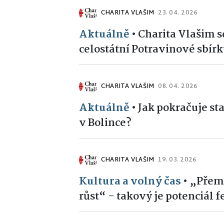
CHARITA VLAŠIM
23. 04. 2026
Aktuálně
•
Charita Vlašim se
celostátní Potravinové sbírk
CHARITA VLAŠIM
08. 04. 2026
Aktuálně
•
Jak pokračuje st
v Bolince?
CHARITA VLAŠIM
19. 03. 2026
Kultura a volný čas
•
„Přemý
růst“ - takový je potenciál f