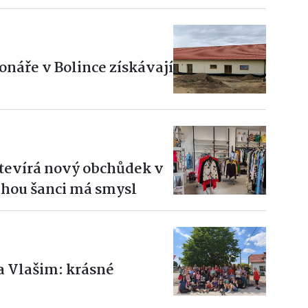
onáře v Bolince získávají
otevírá nový obchůdek v
hou šanci má smysl
a Vlašim: krásné