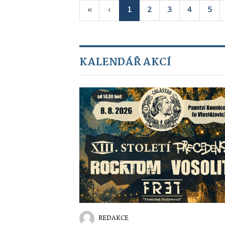
«
‹
1
2
3
4
5
KALENDÁŘ AKCÍ
REDAKCE