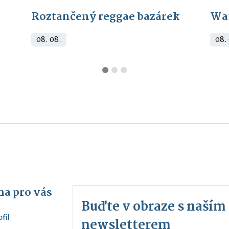
Roztančený reggae bazárek
Wa
08. 08.
08.
a pro vás
Buďte v obraze s naší
fil
newsletterem