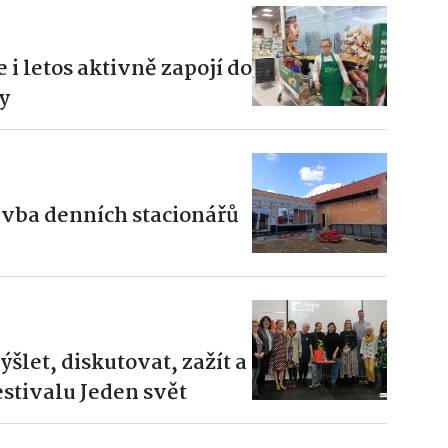
 i letos aktivně zapojí do
y
avba denních stacionářů
šlet, diskutovat, zažít a
estivalu Jeden svět