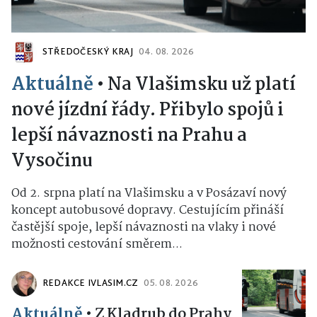
STŘEDOČESKÝ KRAJ
04. 08. 2026
Aktuálně
•
Na Vlašimsku už platí
nové jízdní řády. Přibylo spojů i
lepší návaznosti na Prahu a
Vysočinu
Od 2. srpna platí na Vlašimsku a v Posázaví nový
koncept autobusové dopravy. Cestujícím přináší
častější spoje, lepší návaznosti na vlaky i nové
možnosti cestování směrem...
REDAKCE IVLASIM.CZ
05. 08. 2026
Aktuálně
•
Z Kladrub do Prahy