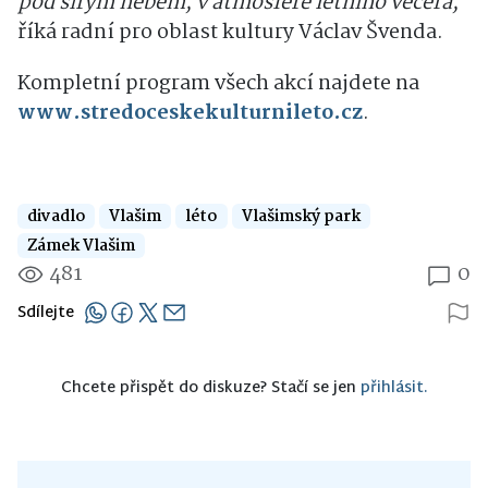
pod širým nebem, v atmosféře letního večera,"
říká radní pro oblast kultury Václav Švenda.
Kompletní program všech akcí najdete na
www.stredoceskekulturnileto.cz
.
divadlo
Vlašim
léto
Vlašimský park
Zámek Vlašim
481
0
Sdílejte
Chcete přispět do diskuze? Stačí se jen
přihlásit.