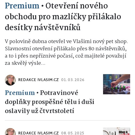
Premium
•
Otevření nového
obchodu pro mazlíčky přilákalo
desítky návštěvníků
V polovině dubna otevřel ve Vlašimi nový pet shop.
Slavnostní otevření přilákalo přes 80 návštěvníků,
a to i přes nepříznivé počasí, což majitelé považují
za skvělý výsle...
REDAKCE IVLASIM.CZ
01. 03. 2026
Premium
•
Potravinové
doplňky prospěšné tělu i duši
oslavily už čtvrtstoletí
REDAKCE IVLASIM.CZ
08. 05. 2025