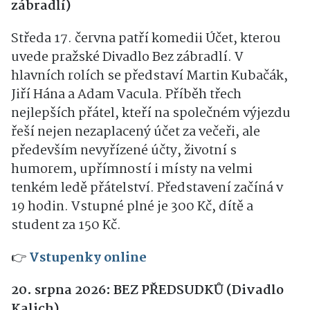
zábradlí)
Středa 17. června patří komedii Účet, kterou
uvede pražské Divadlo Bez zábradlí. V
hlavních rolích se představí Martin Kubačák,
Jiří Hána a Adam Vacula. Příběh třech
nejlepších přátel, kteří na společném výjezdu
řeší nejen nezaplacený účet za večeři, ale
především nevyřízené účty, životní s
humorem, upřímností i místy na velmi
tenkém ledě přátelství. Představení začíná v
19 hodin. Vstupné plné je 300 Kč, dítě a
student za 150 Kč.
👉
Vstupenky online
20. srpna 2026: BEZ PŘEDSUDKŮ (Divadlo
Kalich)