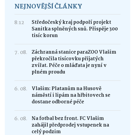
NEJNOVĚJŠÍ ČLÁNKY
8:12
Středočeský kraj podpoří projekt
Sanitka splněných snů. Přispěje 300
tisíc korun
7. 08.
Záchranná stanice paraZOO Vlašim
překročila tisícovku přijatých
zvířat. Péče o mláďata je nyní v
plném proudu
6. 08.
Vlašim: Platanům na Husově
náměstí i lipám na hřbitovech se
dostane odborné péče
6. 08.
Na fotbal bez front. FC Vlašim
zahájil předprodej vstupenek na
celý podzim