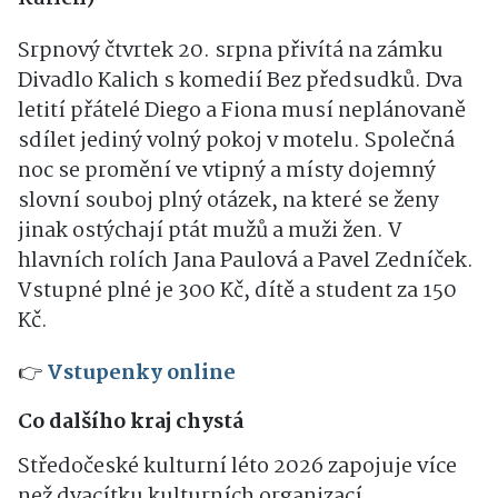
Srpnový čtvrtek 20. srpna přivítá na zámku
Divadlo Kalich s komedií Bez předsudků. Dva
letití přátelé Diego a Fiona musí neplánovaně
sdílet jediný volný pokoj v motelu. Společná
noc se promění ve vtipný a místy dojemný
slovní souboj plný otázek, na které se ženy
jinak ostýchají ptát mužů a muži žen. V
hlavních rolích Jana Paulová a Pavel Zedníček.
Vstupné plné je 300 Kč, dítě a student za 150
Kč.
👉
Vstupenky online
Co dalšího kraj chystá
Středočeské kulturní léto 2026 zapojuje více
než dvacítku kulturních organizací