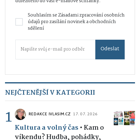
důležitého do vaší e-mailové schránky.
Souhlasím se
Zásadami zpracování osobních
údajů
pro zasílání novinek a obchodních
sdělení
Odeslat
NEJČTENĚJŠÍ V KATEGORII
1
REDAKCE IVLASIM.CZ
17. 07. 2026
Kultura a volný čas
•
Kam o
víkendu? Hudba, pohádky,