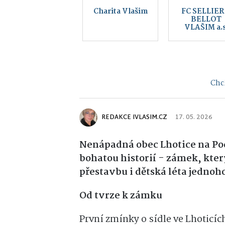
Kraj blanických
rytířů, z.s.
Chci
REDAKCE IVLASIM.CZ
17. 05. 2026
Nenápadná obec Lhotice na Po
bohatou historií - zámek, kte
přestavbu i dětská léta jednoh
Od tvrze k zámku
První zmínky o sídle ve Lhoticích 