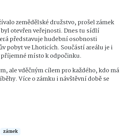
žívalo zemědělské družstvo, prošel zámek
byl otevřen veřejnosti. Dnes tu sídlí
terá představuje hudební osobnosti
v pobyt ve Lhoticích. Součástí areálu je i
 příjemné místo k odpočinku.
m, ale vděčným cílem pro každého, kdo má
říběhy. Více o zámku i návštěvní době se
zámek