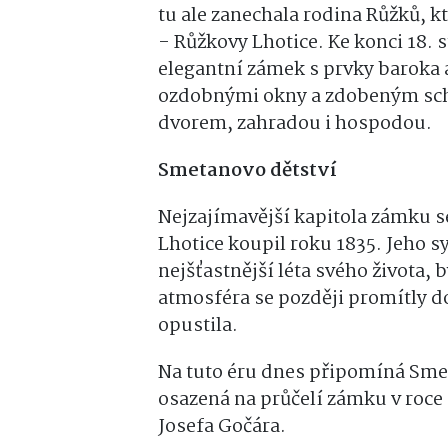
tu ale zanechala rodina Růžků, kte
- Růžkovy Lhotice. Ke konci 18. 
elegantní zámek s prvky baroka 
ozdobnými okny a zdobeným scho
dvorem, zahradou i hospodou.
Smetanovo dětství
Nejzajímavější kapitola zámku s
Lhotice koupil roku 1835. Jeho sy
nejšťastnější léta svého života, b
atmosféra se později promítly d
opustila.
Na tuto éru dnes připomíná Sme
osazená na průčelí zámku v roce
Josefa Gočára.