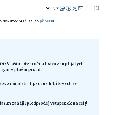
Sdílejte
o diskuze? Stačí se jen
přihlásit.
OO Vlašim překročila tisícovku přijatých
e nyní v plném proudu
ově náměstí i lipám na hřbitovech se
Vlašim zahájil předprodej vstupenek na celý