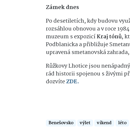
Zámek dnes
Po desetiletích, kdy budovu vyu
rozsáhlou obnovou a v roce 1984 
muzeum s expozicí
Kraj tónů
, k
Podblanicka a přibližuje Smetanů
upravená smetanovská zahrada,
Růžkovy Lhotice jsou nenápadný
rád historii spojenou s živými p
dozvíte
ZDE.
Benešovsko
výlet
víkend
léto