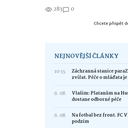
283
0
Chcete přispět d
NEJNOVĚJŠÍ ČLÁNKY
10:55
Záchranná stanice paraZ
zvířat. Péče o mláďata j
6. 08.
Vlašim: Platanům na Hus
dostane odborné péče
6. 08.
Na fotbal bez front. FC 
podzim