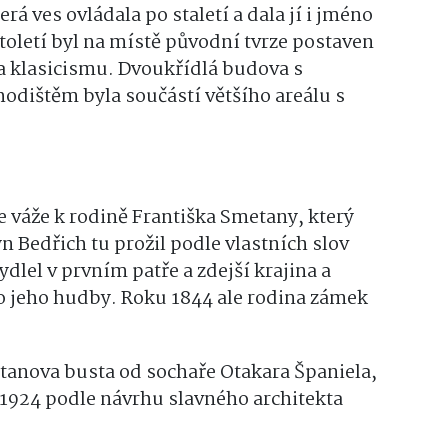
rá ves ovládala po staletí a dala jí i jméno
století byl na místě původní tvrze postaven
a klasicismu. Dvoukřídlá budova s
dištěm byla součástí většího areálu s
e váže k rodině Františka Smetany, který
n Bedřich tu prožil podle vlastních slov
ydlel v prvním patře a zdejší krajina a
o jeho hudby. Roku 1844 ale rodina zámek
tanova busta od sochaře Otakara Španiela,
 1924 podle návrhu slavného architekta