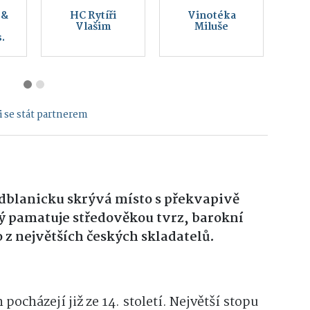
Český svaz
Montessori
ochránců
Vlašim z. s.
přírody Vlašim
 se stát partnerem
dblanicku skrývá místo s překvapivě
rý pamatuje středověkou tvrz, barokní
o z největších českých skladatelů.
pocházejí již ze 14. století. Největší stopu