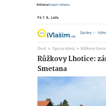
Reklama
Koupit reklamu
Pá 7. 8., Lada
Zprávy
Výho
Úvod
Tipy na výlety
Růžkovy Lhotic
Růžkovy Lhotice: zá
Smetana