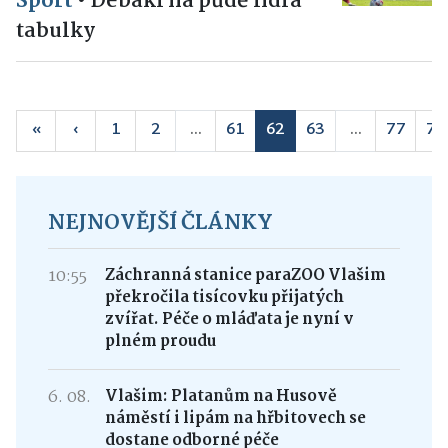
Sport
•
Debakl na půdě lídra
tabulky
«
‹
1
2
...
61
62
63
...
77
78
NEJNOVĚJŠÍ ČLÁNKY
10:55
Záchranná stanice paraZOO Vlašim
překročila tisícovku přijatých
zvířat. Péče o mláďata je nyní v
plném proudu
6. 08.
Vlašim: Platanům na Husově
náměstí i lipám na hřbitovech se
dostane odborné péče