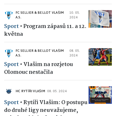
FC SELLIER & BELLOT VLAŠIM
10. 05.
A.S.
2024
Sport
•
Program zápasů 11. a 12.
května
FC SELLIER & BELLOT VLAŠIM
08. 05.
A.S.
2024
Sport
•
Vlašim na rozjetou
Olomouc nestačila
HC RYTÍŘI VLAŠIM
08. 05. 2024
Sport
•
Rytíři Vlašim: O postupu
do druhé ligy neuvažujeme,