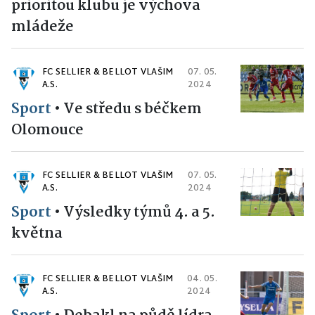
prioritou klubu je výchova
mládeže
FC SELLIER & BELLOT VLAŠIM
07. 05.
A.S.
2024
Sport
•
Ve středu s béčkem
Olomouce
FC SELLIER & BELLOT VLAŠIM
07. 05.
A.S.
2024
Sport
•
Výsledky týmů 4. a 5.
května
FC SELLIER & BELLOT VLAŠIM
04. 05.
A.S.
2024