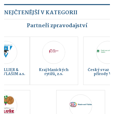
NEJČTENĚJŠÍ V KATEGORII
Partneři zpravodajství
Kraj blanických
Český svaz ochránců
rytířů, z.s.
přírody Vlašim