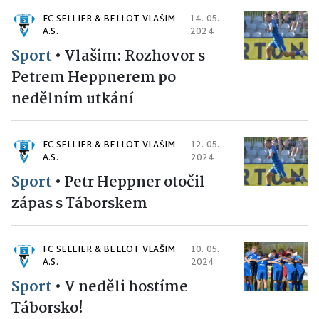
FC SELLIER & BELLOT VLAŠIM
14. 05.
A.S.
2024
Sport
•
Vlašim: Rozhovor s
Petrem Heppnerem po
nedělním utkání
FC SELLIER & BELLOT VLAŠIM
12. 05.
A.S.
2024
Sport
•
Petr Heppner otočil
zápas s Táborskem
FC SELLIER & BELLOT VLAŠIM
10. 05.
A.S.
2024
Sport
•
V neděli hostíme
Táborsko!