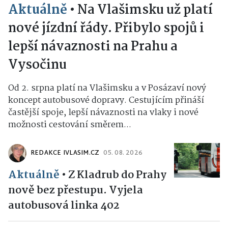
Aktuálně
•
Na Vlašimsku už platí
nové jízdní řády. Přibylo spojů i
lepší návaznosti na Prahu a
Vysočinu
Od 2. srpna platí na Vlašimsku a v Posázaví nový
koncept autobusové dopravy. Cestujícím přináší
častější spoje, lepší návaznosti na vlaky i nové
možnosti cestování směrem...
REDAKCE IVLASIM.CZ
05. 08. 2026
Aktuálně
•
Z Kladrub do Prahy
nově bez přestupu. Vyjela
autobusová linka 402