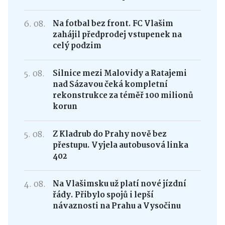
6. 08.
Na fotbal bez front. FC Vlašim
zahájil předprodej vstupenek na
celý podzim
5. 08.
Silnice mezi Malovidy a Ratajemi
nad Sázavou čeká kompletní
rekonstrukce za téměř 100 milionů
korun
5. 08.
Z Kladrub do Prahy nově bez
přestupu. Vyjela autobusová linka
402
4. 08.
Na Vlašimsku už platí nové jízdní
řády. Přibylo spojů i lepší
návaznosti na Prahu a Vysočinu