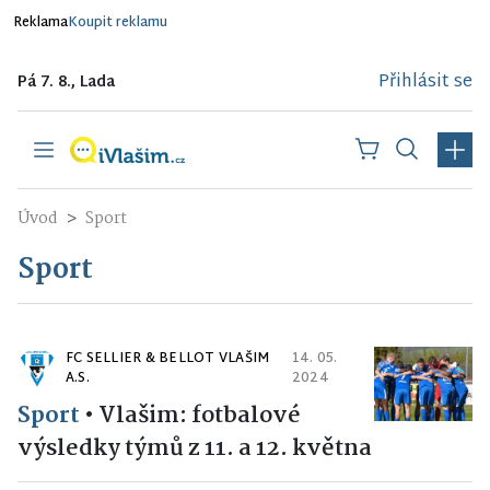
Reklama
Koupit reklamu
Přihlásit se
Pá 7. 8., Lada
Úvod
Sport
Sport
FC SELLIER & BELLOT VLAŠIM
14. 05.
A.S.
2024
Sport
•
Vlašim: fotbalové
výsledky týmů z 11. a 12. května