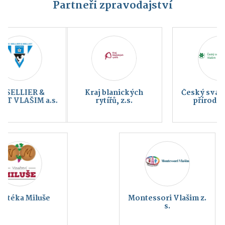
Partneři zpravodajství
Kraj blanických
Český svaz ochránců
rytířů, z.s.
přírody Vlašim
Montessori Vlašim z.
s.