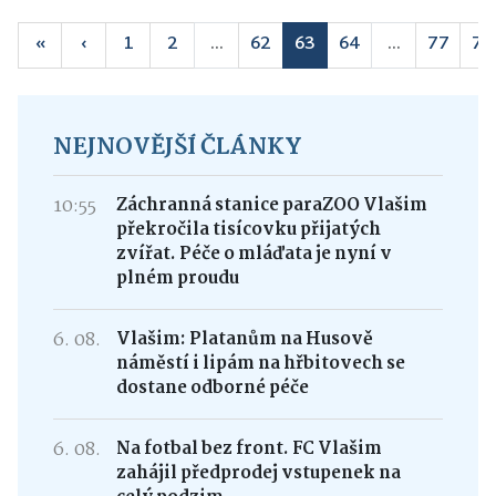
«
‹
1
2
...
62
63
64
...
77
78
NEJNOVĚJŠÍ ČLÁNKY
10:55
Záchranná stanice paraZOO Vlašim
překročila tisícovku přijatých
zvířat. Péče o mláďata je nyní v
plném proudu
6. 08.
Vlašim: Platanům na Husově
náměstí i lipám na hřbitovech se
dostane odborné péče
6. 08.
Na fotbal bez front. FC Vlašim
zahájil předprodej vstupenek na