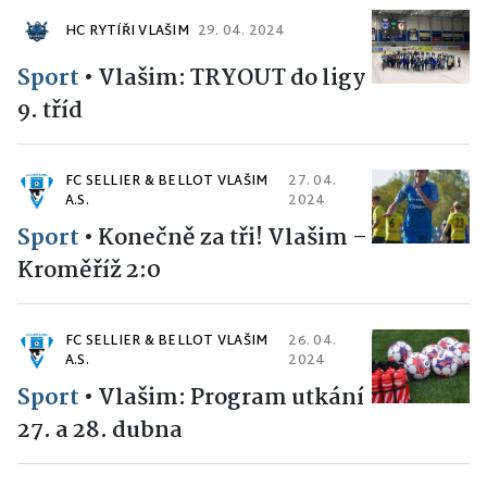
HC RYTÍŘI VLAŠIM
29. 04. 2024
Sport
•
Vlašim: TRYOUT do ligy
9. tříd
FC SELLIER & BELLOT VLAŠIM
27. 04.
A.S.
2024
Sport
•
Konečně za tři! Vlašim –
Kroměříž 2:0
FC SELLIER & BELLOT VLAŠIM
26. 04.
A.S.
2024
Sport
•
Vlašim: Program utkání
27. a 28. dubna