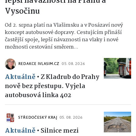
lepší návaznosti na Prahu a
Vysočinu
Od 2. srpna platí na Vlašimsku a v Posázaví nový
koncept autobusové dopravy. Cestujícím přináší
častější spoje, lepší návaznosti na vlaky i nové
možnosti cestování směrem...
REDAKCE IVLASIM.CZ
05. 08. 2026
Aktuálně
•
Z Kladrub do Prahy
nově bez přestupu. Vyjela
autobusová linka 402
STŘEDOČESKÝ KRAJ
05. 08. 2026
Aktuálně
•
Silnice mezi