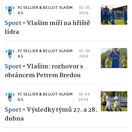
FC SELLIER & BELLOT VLAŠIM
03. 05.
A.S.
2024
Sport
•
Vlašim míří na hřiště
lídra
FC SELLIER & BELLOT VLAŠIM
01. 05.
A.S.
2024
Sport
•
Vlašim: rozhovor s
obráncem Petrem Bredou
FC SELLIER & BELLOT VLAŠIM
30. 04.
A.S.
2024
Sport
•
Výsledky týmů 27. a 28.
dubna