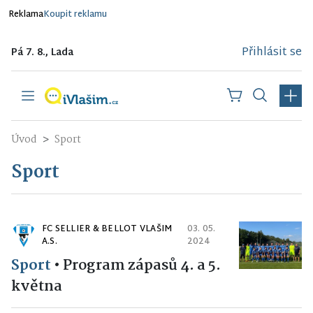
Reklama
Koupit reklamu
Přihlásit se
Pá 7. 8., Lada
Úvod
Sport
Sport
FC SELLIER & BELLOT VLAŠIM
03. 05.
A.S.
2024
Sport
•
Program zápasů 4. a 5.
května