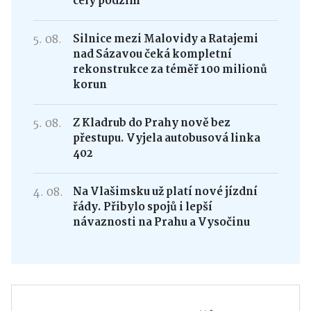
celý podzim
5. 08.
Silnice mezi Malovidy a Ratajemi
nad Sázavou čeká kompletní
rekonstrukce za téměř 100 milionů
korun
5. 08.
Z Kladrub do Prahy nově bez
přestupu. Vyjela autobusová linka
402
4. 08.
Na Vlašimsku už platí nové jízdní
řády. Přibylo spojů i lepší
návaznosti na Prahu a Vysočinu