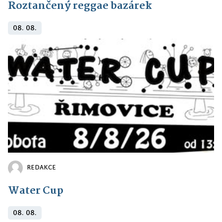
Roztančený reggae bazárek
08. 08.
REDAKCE
Water Cup
08. 08.