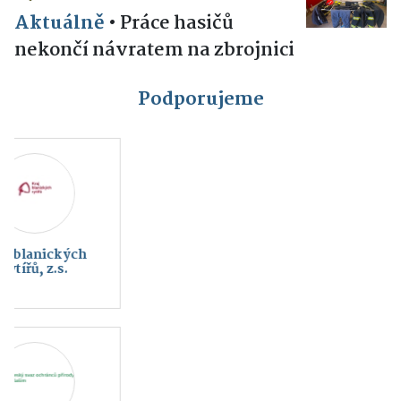
Aktuálně
•
Práce hasičů
nekončí návratem na zbrojnici
Podporujeme
HC Rytíři Vlašim
FC SELLIER &
BELLOT VLAŠIM a.s.