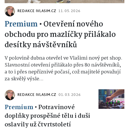
REDAKCE IVLASIM.CZ
11. 05. 2026
Premium
•
Otevření nového
obchodu pro mazlíčky přilákalo
desítky návštěvníků
V polovině dubna otevřel ve Vlašimi nový pet shop.
Slavnostní otevření přilákalo přes 80 návštěvníků,
a to i přes nepříznivé počasí, což majitelé považují
za skvělý výsle...
REDAKCE IVLASIM.CZ
01. 03. 2026
Premium
•
Potravinové
doplňky prospěšné tělu i duši
oslavily už čtvrtstoletí