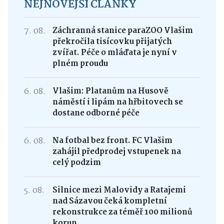
NEJNOVĚJŠÍ ČLÁNKY
7. 08.
Záchranná stanice paraZOO Vlašim
překročila tisícovku přijatých
zvířat. Péče o mláďata je nyní v
plném proudu
6. 08.
Vlašim: Platanům na Husově
náměstí i lipám na hřbitovech se
dostane odborné péče
6. 08.
Na fotbal bez front. FC Vlašim
zahájil předprodej vstupenek na
celý podzim
5. 08.
Silnice mezi Malovidy a Ratajemi
nad Sázavou čeká kompletní
rekonstrukce za téměř 100 milionů
korun