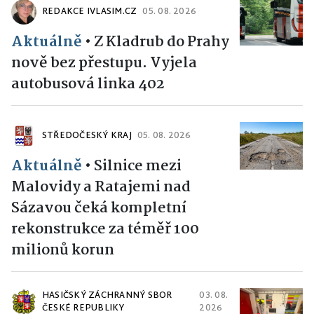
REDAKCE IVLASIM.CZ
05. 08. 2026
Aktuálně
•
Z Kladrub do Prahy
nově bez přestupu. Vyjela
autobusová linka 402
STŘEDOČESKÝ KRAJ
05. 08. 2026
Aktuálně
•
Silnice mezi
Malovidy a Ratajemi nad
Sázavou čeká kompletní
rekonstrukce za téměř 100
milionů korun
HASIČSKÝ ZÁCHRANNÝ SBOR
03. 08.
ČESKÉ REPUBLIKY
2026