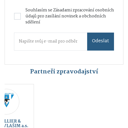
Souhlasím se
Zásadami zpracování osobních
údajů
pro zasílání novinek a obchodních
sdělení
Odeslat
Partneři zpravodajství
Kraj blanických
Český svaz ochránců
rytířů, z.s.
přírody Vlašim