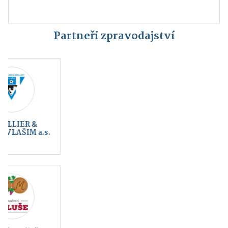
Partneři zpravodajství
Kraj blanických
Český svaz ochránců
rytířů, z.s.
přírody Vlašim