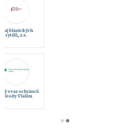
HC Rytíři Vlašim
FC SELLIER &
BELLOT VLAŠIM a.s.
Charita Vlašim