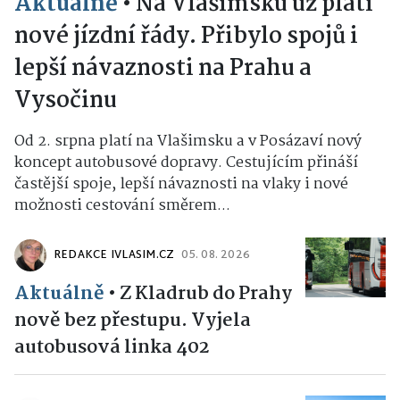
Aktuálně
•
Na Vlašimsku už platí
nové jízdní řády. Přibylo spojů i
lepší návaznosti na Prahu a
Vysočinu
Od 2. srpna platí na Vlašimsku a v Posázaví nový
koncept autobusové dopravy. Cestujícím přináší
častější spoje, lepší návaznosti na vlaky i nové
možnosti cestování směrem...
REDAKCE IVLASIM.CZ
05. 08. 2026
Aktuálně
•
Z Kladrub do Prahy
nově bez přestupu. Vyjela
autobusová linka 402