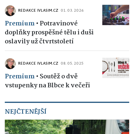
REDAKCE IVLASIM.CZ
01. 03. 2026
Premium
•
Potravinové
doplňky prospěšné tělu i duši
oslavily už čtvrtstoletí
REDAKCE IVLASIM.CZ
08. 05. 2025
Premium
•
Soutěž o dvě
vstupenky na Blbce k večeři
NEJČTENĚJŠÍ