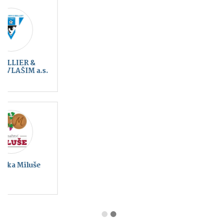
Kraj blanických
Český svaz ochránců
rytířů, z.s.
přírody Vlašim
Montessori Vlašim z.
s.