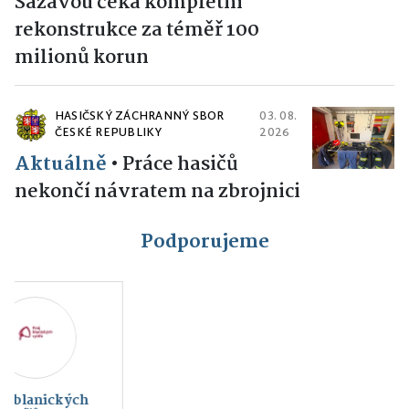
Sázavou čeká kompletní
rekonstrukce za téměř 100
milionů korun
HASIČSKÝ ZÁCHRANNÝ SBOR
03. 08.
ČESKÉ REPUBLIKY
2026
Aktuálně
•
Práce hasičů
nekončí návratem na zbrojnici
Podporujeme
HC Rytíři Vlašim
FC SELLIER &