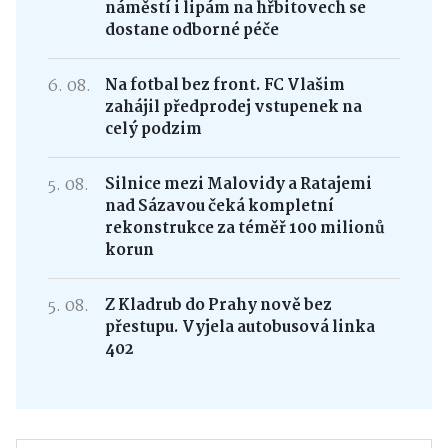
náměstí i lipám na hřbitovech se
dostane odborné péče
6. 08.
Na fotbal bez front. FC Vlašim
zahájil předprodej vstupenek na
celý podzim
5. 08.
Silnice mezi Malovidy a Ratajemi
nad Sázavou čeká kompletní
rekonstrukce za téměř 100 milionů
korun
5. 08.
Z Kladrub do Prahy nově bez
přestupu. Vyjela autobusová linka
402