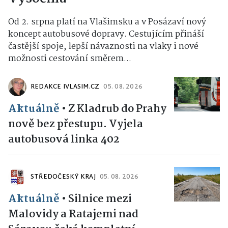
Od 2. srpna platí na Vlašimsku a v Posázaví nový
koncept autobusové dopravy. Cestujícím přináší
častější spoje, lepší návaznosti na vlaky i nové
možnosti cestování směrem...
REDAKCE IVLASIM.CZ
05. 08. 2026
Aktuálně
•
Z Kladrub do Prahy
nově bez přestupu. Vyjela
autobusová linka 402
STŘEDOČESKÝ KRAJ
05. 08. 2026
Aktuálně
•
Silnice mezi
Malovidy a Ratajemi nad