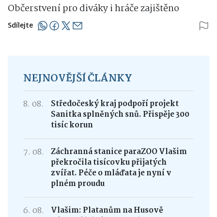
Občerstvení pro diváky i hráče zajištěno
Sdílejte
NEJNOVĚJŠÍ ČLÁNKY
8. 08.
Středočeský kraj podpoří projekt
Sanitka splněných snů. Přispěje 300
tisíc korun
7. 08.
Záchranná stanice paraZOO Vlašim
překročila tisícovku přijatých
zvířat. Péče o mláďata je nyní v
plném proudu
6. 08.
Vlašim: Platanům na Husově