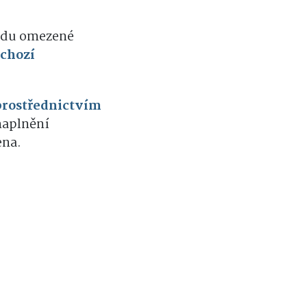
vodu omezené
chozí
prostřednictvím
naplnění
ena.