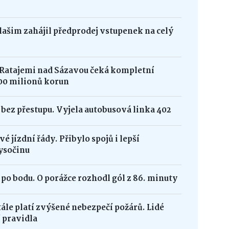
Vlašim zahájil předprodej vstupenek na celý
 Ratajemi nad Sázavou čeká kompletní
00 milionů korun
bez přestupu. Vyjela autobusová linka 402
é jízdní řády. Přibylo spojů i lepší
ysočinu
po bodu. O porážce rozhodl gól z 86. minuty
ále platí zvýšené nebezpečí požárů. Lidé
 pravidla