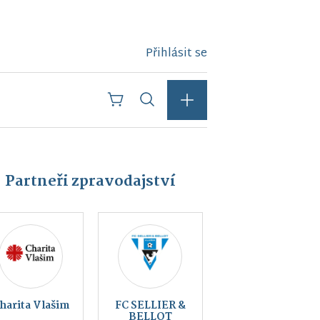
Přihlásit se
Partneři zpravodajství
Kraj
Český svaz
blanických
ochránců