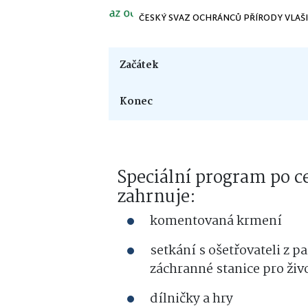
ČESKÝ SVAZ OCHRÁNCŮ PŘÍRODY VLAŠ
Začátek
Konec
Speciální program po c
zahrnuje:
komentovaná krmení
setkání s ošetřovateli z 
záchranné stanice pro živ
dílničky a hry