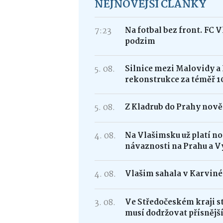
NEJNOVĚJŠÍ ČLÁNKY
7:23
Na fotbal bez front. FC 
podzim
5. 08.
Silnice mezi Malovidy a
rekonstrukce za téměř 1
5. 08.
Z Kladrub do Prahy nově 
4. 08.
Na Vlašimsku už platí nov
návaznosti na Prahu a V
4. 08.
Vlašim sahala v Karviné 
3. 08.
Ve Středočeském kraji st
musí dodržovat přísnější