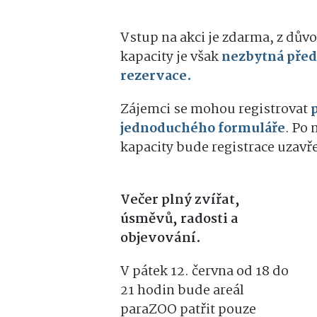
Vstup na akci je zdarma, z dů
kapacity je však
nezbytná před
rezervace
.
Zájemci se mohou registrovat
jednoduchého formuláře
. Po 
kapacity bude registrace uzavř
Večer plný zvířat,
úsměvů, radosti a
objevování.
V pátek 12. června od 18 do
21 hodin bude areál
paraZOO patřit pouze