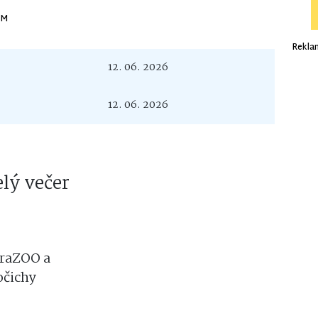
IM
Rekla
12. 06. 2026
12. 06. 2026
elý večer
paraZOO a
očichy