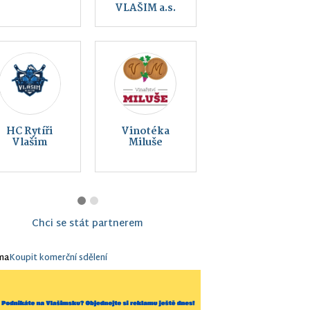
rytířů, z.s.
přírody Vlašim
Montessori
Vlašim z. s.
Chci se stát partnerem
ma
Koupit komerční sdělení