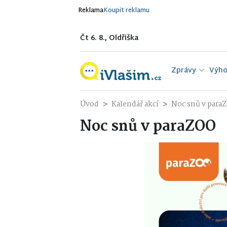
Reklama
Koupit reklamu
Čt 6. 8., Oldřiška
Zprávy
Výho
Úvod
Kalendář akcí
Noc snů v para
Noc snů v paraZOO