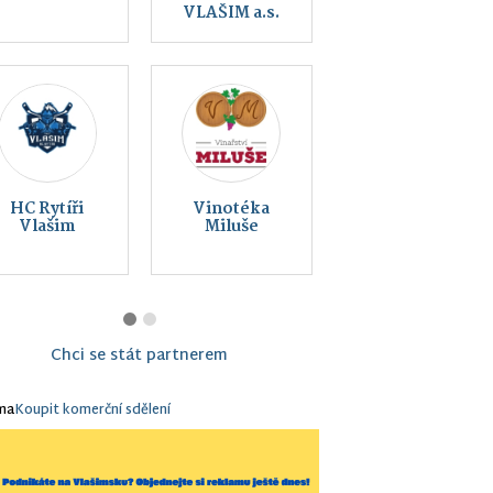
rytířů, z.s.
přírody Vlašim
Montessori
Vlašim z. s.
Chci se stát partnerem
ma
Koupit komerční sdělení