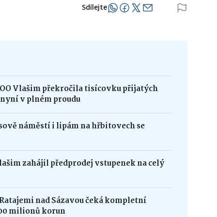
Sdílejte
OO Vlašim překročila tisícovku přijatých
e nyní v plném proudu
ově náměstí i lipám na hřbitovech se
Vlašim zahájil předprodej vstupenek na celý
 Ratajemi nad Sázavou čeká kompletní
00 milionů korun