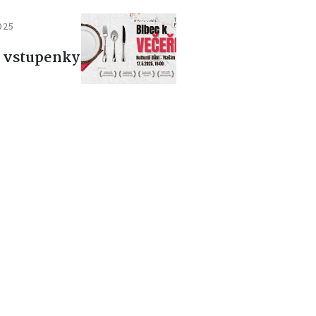
2025
ě vstupenky