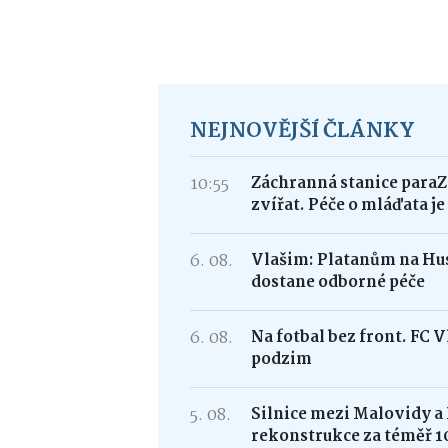
NEJNOVĚJŠÍ ČLÁNKY
10:55
Záchranná stanice paraZ
zvířat. Péče o mláďata j
6. 08.
Vlašim: Platanům na Hus
dostane odborné péče
6. 08.
Na fotbal bez front. FC 
podzim
5. 08.
Silnice mezi Malovidy a
rekonstrukce za téměř 1