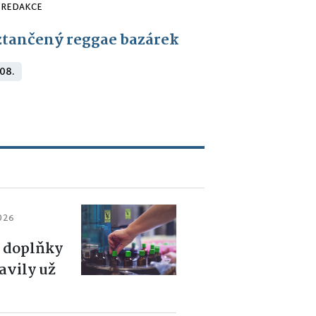
REDAKCE
tančený reggae bazárek
 08.
2026
 doplňky
lavily už