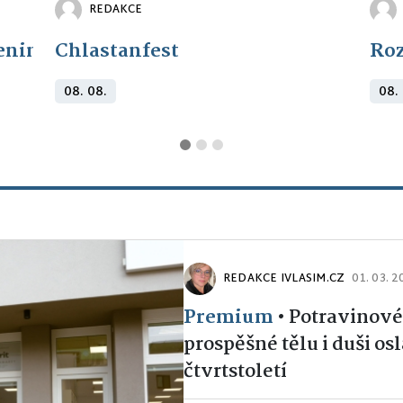
REDAKCE
eninám: Křtiny
Chlastanfest
Roz
08. 08.
08.
REDAKCE IVLASIM.CZ
01. 03. 
Premium
•
Potravinové
prospěšné tělu i duši os
čtvrtstoletí