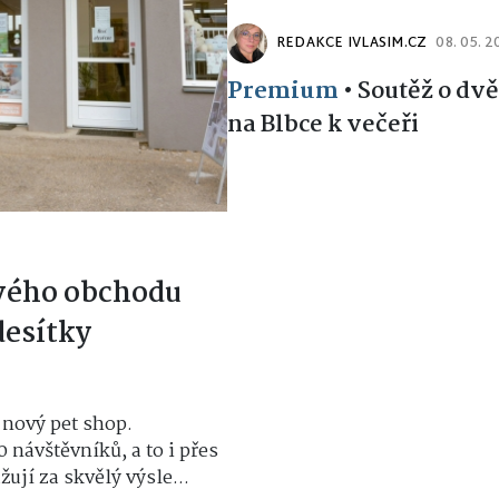
REDAKCE IVLASIM.CZ
08. 05. 
Premium
•
Soutěž o dv
na Blbce k večeři
vého obchodu
desítky
 nový pet shop.
0 návštěvníků, a to i přes
ují za skvělý výsle...