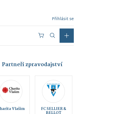
Přihlásit se
Partneři zpravodajství
Kraj
Český svaz
blanických
ochránců