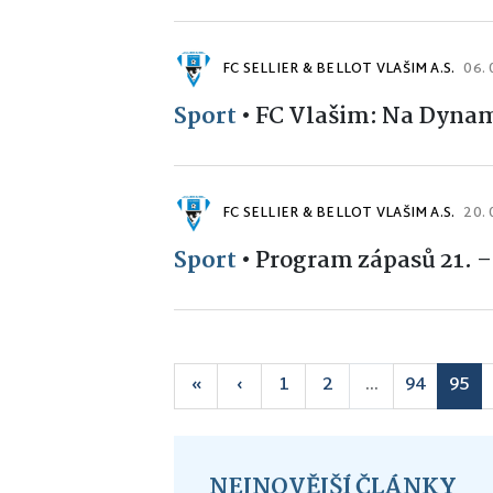
FC SELLIER & BELLOT VLAŠIM A.S.
06. 
Sport
•
FC Vlašim: Na Dynam
FC SELLIER & BELLOT VLAŠIM A.S.
20.
Sport
•
Program zápasů 21. –
«
‹
1
2
...
94
95
NEJNOVĚJŠÍ ČLÁNKY