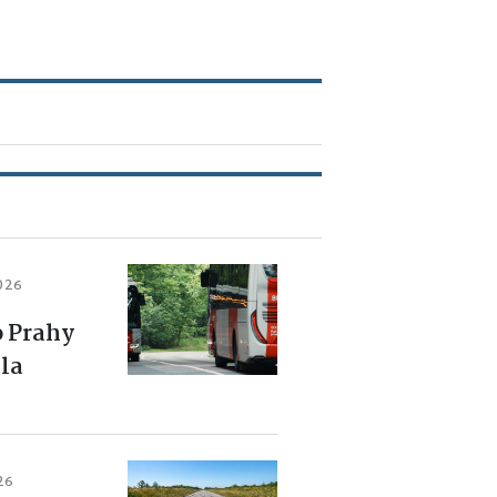
2026
o Prahy
la
26