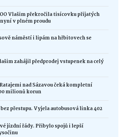
OO Vlašim překročila tisícovku přijatých
e nyní v plném proudu
ově náměstí i lipám na hřbitovech se
Vlašim zahájil předprodej vstupenek na celý
 Ratajemi nad Sázavou čeká kompletní
00 milionů korun
bez přestupu. Vyjela autobusová linka 402
é jízdní řády. Přibylo spojů i lepší
ysočinu