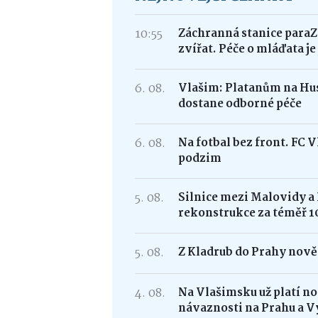
10:55
Záchranná stanice paraZ
zvířat. Péče o mláďata j
6. 08.
Vlašim: Platanům na Hus
dostane odborné péče
6. 08.
Na fotbal bez front. FC 
podzim
5. 08.
Silnice mezi Malovidy a
rekonstrukce za téměř 1
5. 08.
Z Kladrub do Prahy nově 
4. 08.
Na Vlašimsku už platí nov
návaznosti na Prahu a V