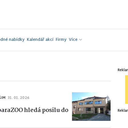
dné nabídky
Kalendář akcí
Firmy
Více
Rekla
ŠIM
31. 01. 2026
araZOO hledá posilu do
Rekla