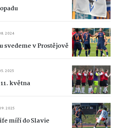
stopadu
08. 2024
vu svedeme v Prostějově
05. 2025
 11. května
09. 2025
fe míří do Slavie