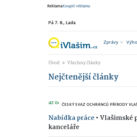
Reklama
Koupit reklamu
Pá 7. 8., Lada
Zprávy
Výho
Úvod
Všechny články
Nejčtenější články
ČESKÝ SVAZ OCHRÁNCŮ PŘÍRODY VLA
Nabídka práce
•
Vlašimské p
kanceláře