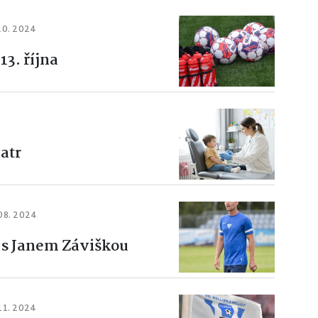
10. 2024
13. října
atr
08. 2024
 s Janem Záviškou
11. 2024