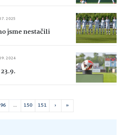
07. 2025
o jsme nestačili
 09. 2024
 23.9.
96
...
150
151
›
»